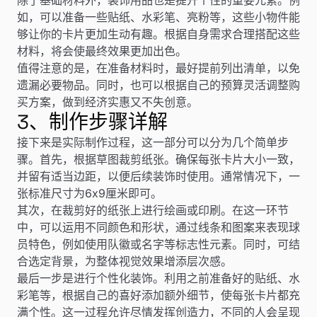
如，可以准备一些贴纸、水彩笔、亮粉等，这些小物件能
够让你的卡片更加生动有趣。根据自身需求合理搭配这些
材料，将会使最终效果更加出色。
值得注意的是，在准备材料时，最好提前列出清单，以免
遗漏必要物品。同时，也可以根据自己的预算灵活调整购
买方案，做到经济实惠又不失创意。
3、制作步骤详解
接下来是实际制作过程，这一部分可以分为几个简单步
骤。首先，根据草图裁剪纸张。确保每张卡片大小一致，
并留有适当边距，以便后续装饰时使用。通常情况下，一
张标准尺寸为6x9厘米即可。
其次，在裁剪好的纸张上进行绘画或印刷。在这一环节
中，可以运用不同颜色和形状，通过线条和图案来表现球
员特色，例如使用队徽或名字等标志性元素。同时，可结
合选定背景，为整体视觉效果增添层次感。
最后一步是进行个性化装饰。利用之前准备好的贴纸、水
彩笔等，根据自己的喜好添加额外细节，使每张卡片都充
满个性。这一过程允许尽情发挥创造力，不同的人会呈现