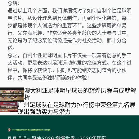
总结：
通过以上几个方面，我们详细探讨了如何自制个性足球明
星卡片。从设计理念到具体制作，再到个性化装饰，每一
步都是体现个人创造力的重要环节。这些步骤既简单易
行，又充满乐趣，非常适合各类年龄段的人士参与其中，
无论是为了纪念某位偶像还是作为社交活动，都十分合
适。
总之，自制个性足球明星卡片不仅是一项富有创意的手工
艺活动，更是表达对足球运动热爱的绝佳方式。在这个过
程中，你将收获快乐，同时也可能结交志同道合的小伙
伴，共同享受这份独特而美好的体验！
澳大利亚足球明星球员的辉煌历程与成就解
析
广州足球队在足球耐力排行榜中荣登第九名展
现出强劲实力与潜力
🧧🧧😄😄✅聚焦2026,燃爆世界✅2026年国际