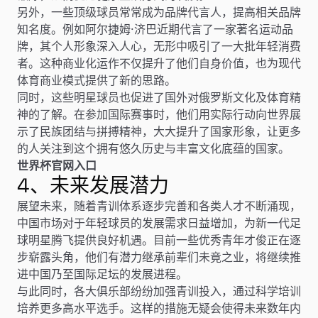
另外，一些顶级球员常常成为品牌代言人，提高相关品牌
知名度。例如阿尔捷姆·济巴近期代言了一家著名运动品
牌，其个人形象深入人心，无形中吸引了一大批年轻消费
者。这种商业化运作不仅提升了他们自身价值，也为现代
体育商业模式提供了新的思路。
同时，这些明星球员也促进了国外对俄罗斯文化及体育精
神的了解。在参加国际赛事时，他们用实际行动向世界展
示了民族团结与拼搏精神，大大提升了国家形象，让更多
的人关注到这个拥有悠久历史与丰富文化底蕴的国家。
世界杯官网入口
4、未来发展潜力
展望未来，随着青训体系逐步完善和各类人才不断涌现，
中国市场对于年轻球员的发展需求日益增加，为新一代足
球明星腾飞提供良好机遇。目前一些优秀青年才俊正在逐
步崭露头角，他们有潜力继承前辈们未竟之业，将继续推
进中国乃至国际足坛的发展进程。
与此同时，各大俱乐部纷纷加强青训投入，通过科学培训
培养更多高水平选手。这样的措施无疑会使得未来数年内