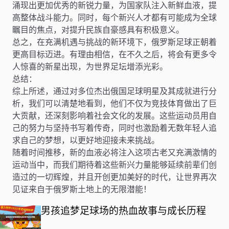
涌现出更加优秀的新锐力量，为国家队注入新鲜血液，提
高整体战斗能力。同时，每个新兴人才都有可能成为全球
瞩目的焦点，对提升民族自豪感具有积极意义。
总之，在充满机遇与挑战的新环境下，俄罗斯足球正朝着
更高目标迈进。有理由相信，在不久之后，将会有更多令
人惊喜的新星出现，为世界足坛增添光彩。
总结：
综上所述，通过对多位杰出俄国足球明星及其成就进行分
析，我们可以清楚地看到，他们不仅为竞技体育做出了巨
大贡献，还深刻影响着社会文化的发展。这些运动员用自
己的努力与坚持书写着传奇，同时也激励着无数年轻人追
求自己的梦想，以更好地迎接未来挑战。
随着时间推移，新的血液必将注入这项古老又充满激情的
运动当中，而我们期待着这些新兴力量能够延续前辈们创
造过的一切辉煌，并且开创更加美好的时代，让世界再次
见证来自于俄罗斯土地上的无限潜能！
男孩追梦足球场的热血故事与成长历程