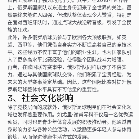
上，俄罗斯国家队以东道主身份迎来了全世界的关注。虽
然最终未能进入四强，但球队整体表现令人赞赏，特别是
在面对西班牙队时，通过点球大战逆转晋级，引发了全民
族的狂欢。
此外，许多俄罗斯球员参与了欧洲各大顶级联赛，如英
超、西甲等，他们凭借自身实力不断提高着自己的竞技水
平。这些经历不仅丰富了他们的职业生涯，也为国家队引
入了更多高水平比赛经验，使得整个团队战斗力增强。
再者，在欧国联等赛事中，俄罗斯队同样展示了不俗实
力。通过与其他国家球队交锋，他们积累了宝贵经验，为
未来的大型赛事奠定基础。因此，这些国际比赛对提升俄
罗斯足球整体水平具有不可估量的重要性。
3、社会文化影响
除了竞技层面的成就外，俄罗斯足球明星们在社会文化领
域也发挥着重要作用。如尤里·谢甫琴科不仅是一名优秀运
动员，同时也是青少年体育发展的积极推动者。他通过自
身影响力参与各种公益活动，以激励更多年轻人参与体育
锻炼，从而促进健康生活方式的发展。