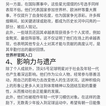
另一方面，在国际赛事中，这些星光熠熠的5号选手同样
表现不俗。他们代表国家参加世界杯、欧洲杯等重大赛
事，不仅提升了自身知名度，也为国家争光添彩。许多辉
煌瞬间，如关键进球或助攻，都成为历史长河中闪亮的一
部分，被后人铭记。
此外，一些球员还因其卓越表现获得多个个人奖项，例如
金靴奖、最佳阵容等。这不仅证明了他们在场上的卓越表
现，也表明其他专业人士对其才能与贡献的高度认可，是
其辛勤付出的最好回馈。
世界杯官网入口
4、影响力与遗产
除了个人成就外，顶尖5号足球明星对于社会及年轻一代
也产生着深远影响。他们作为公众人物，经常参与慈善活
动，用自己的影响力去改变他人的生活状况。这种积极向
上的形象让更多人关注到体育精神以及团结互助的重要
性，从而推动社会正能量的发展。
此外，他们也被视作年轻一代学习模仿对象。在这样的激
励下，无数青少年投入到足球运动中，希望有朝一日能像