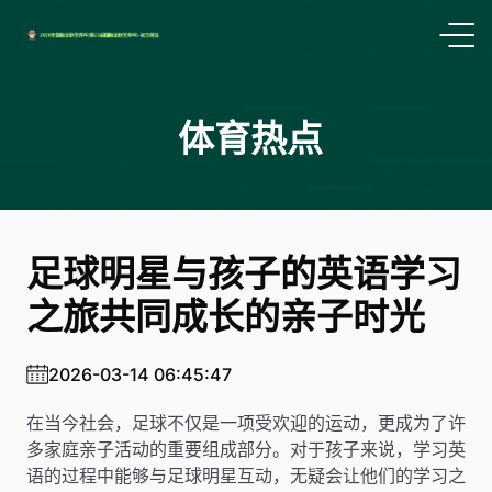
体育热点
足球明星与孩子的英语学习
之旅共同成长的亲子时光
2026-03-14 06:45:47
在当今社会，足球不仅是一项受欢迎的运动，更成为了许
多家庭亲子活动的重要组成部分。对于孩子来说，学习英
语的过程中能够与足球明星互动，无疑会让他们的学习之